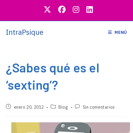
Saltar
al
contenido
IntraPsique
MENÚ
¿Sabes qué es el
‘sexting’?
Publicación
Categoría
Comentarios
enero 20, 2012
Blog
Sin comentarios
de
de
de
la
la
la
entrada:
entrada:
entrada: