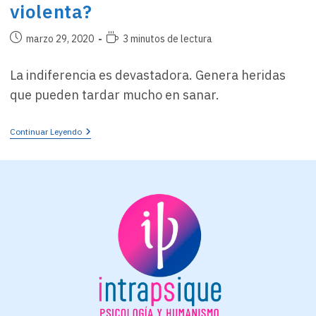
violenta?
Publicación
Tiempo
marzo 29, 2020
3 minutos de lectura
de
de
la
lectura:
La indiferencia es devastadora. Genera heridas
entrada:
que pueden tardar mucho en sanar.
¿Es
Continuar Leyendo
La
Indiferencia
Una
Conducta
Violenta?