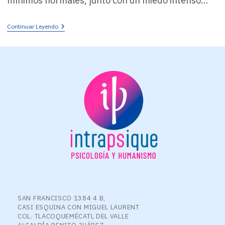
mínimos normales, junto con un miedo intenso…
¿Qué
Continuar Leyendo
Es
La
Anorexia
Nerviosa?
SAN FRANCISCO 1384 4 B,
CASI ESQUINA CON MIGUEL LAURENT
COL. TLACOQUEMÉCATL DEL VALLE