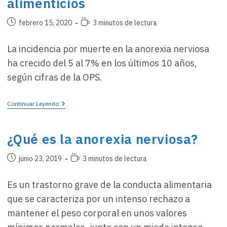
alimenticios
Publicación
Tiempo
febrero 15, 2020
3 minutos de lectura
de
de
la
lectura:
La incidencia por muerte en la anorexia nerviosa
entrada:
ha crecido del 5 al 7% en los últimos 10 años,
según cifras de la OPS.
Datos
Continuar Leyendo
Duros
Sobre
Los
¿Qué es la anorexia nerviosa?
Trastornos
Alimenticios
Publicación
Tiempo
junio 23, 2019
3 minutos de lectura
de
de
la
lectura:
Es un trastorno grave de la conducta alimentaria
entrada:
que se caracteriza por un intenso rechazo a
mantener el peso corporal en unos valores