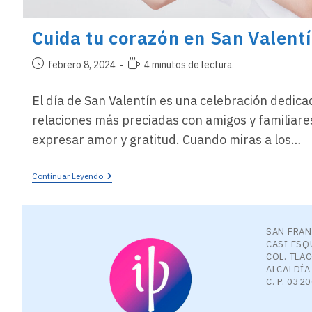
Cuida tu corazón en San Valent
Publicación
Tiempo
febrero 8, 2024
4 minutos de lectura
de
de
la
lectura:
El día de San Valentín es una celebración dedic
entrada:
relaciones más preciadas con amigos y familiar
expresar amor y gratitud. Cuando miras a los…
Cuida
Continuar Leyendo
Tu
Corazón
En
San
SAN FRAN
Valentín
CASI ESQ
COL. TLA
ALCALDÍA
C. P. 032