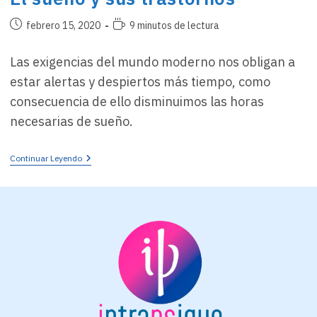
Publicación
Tiempo
febrero 15, 2020
9 minutos de lectura
de
de
la
lectura:
Las exigencias del mundo moderno nos obligan a
entrada:
estar alertas y despiertos más tiempo, como
consecuencia de ello disminuimos las horas
necesarias de sueño.
El
Continuar Leyendo
Sueño
Y
Sus
Trastornos